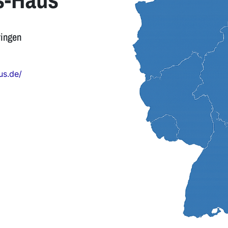
ringen
us.de/