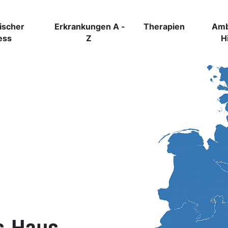
ischer
Erkrankungen A -
Therapien
Amb
ess
Z
H
s-Haus