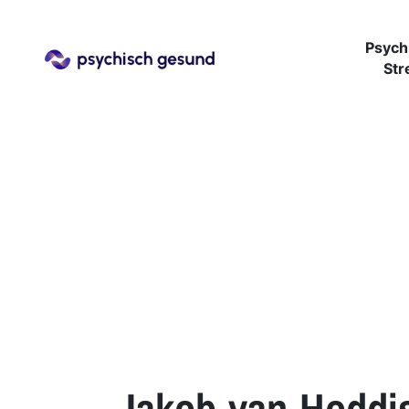
Psych
Str
Jakob-van-Hoddi